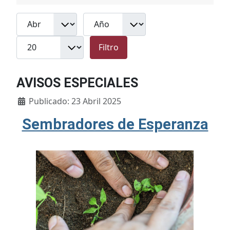
Filtros
Mes
Año
Cantidad
Filtro
AVISOS ESPECIALES
Detalles
Publicado: 23 Abril 2025
Sembradores de Esperanza